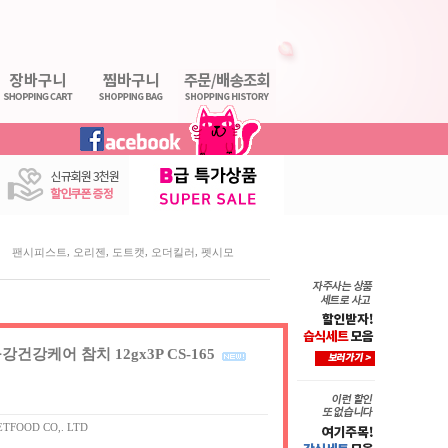
,
,
,
,
팬시피스트
오리젠
도트캣
오더킬러
펫시모
건강케어 참치 12gx3P CS-165
ETFOOD CO,. LTD