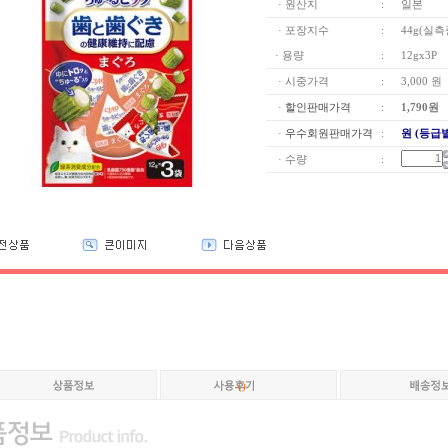
· 원산지
:
일본
· 포장지수
:
44g(실측
· 용량
:
12gx3P
· 시중가격
:
3,000 원
·
할인판매가격
:
1,790
원
·
우수회원판매가격
:
원 (등급
· 수량
:
(
)