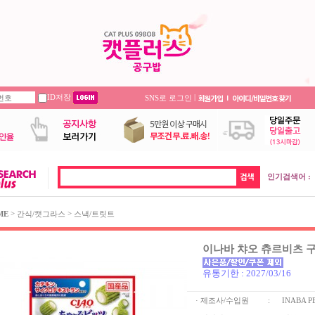
ID저장
|
SNS로 로그인
인기검색어 :
>
>
ME
간식/캣그라스
스낵/트릿트
이나바 챠오 츄르비츠 구강
유통기한 : 2027/03/16
· 제조사/수입원
:
INABA P