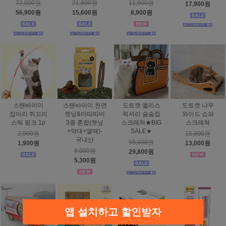
72,000원
21,600원
11,900원
17,900원
56,900원
15,600원
8,900원
스탠바이미
스탠바이미 천연
도트캣 엘리스
도트캣 냐무
잡아라 쥐꼬리
캣닢&마따따비
럭셔리 숨숨집
와이드 쇼파
스틱 핑크 1p
3종 혼합(캣닢
스크래처★BIG
스크래쳐
+막대+열매)-
SALE★
2,900원
15,000원
국내산
55,000원
1,900원
13,000원
8,000원
29,800원
5,300원
앱 설치하고 할인받자