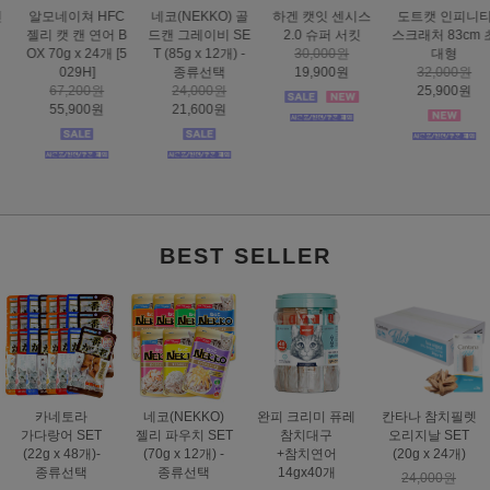
하겐 캣잇 센시스
도트캣 인피니티
스마트하트 골드
도트캣 스크래처
2.0 슈퍼 서킷
스크래처 83cm 초
나인케어 캣 피부&
집콕 TV
30,000원
대형
피모 6kg
16,000원
19,900원
32,000원
60,000원
12,900원
25,900원
49,000원
BEST SELLER
카네토라
네코(NEKKO)
완피 크리미 퓨레
칸타나 참치필렛
가다랑어 SET
젤리 파우치 SET
참치대구
오리지날 SET
(22g x 48개)-
(70g x 12개) -
+참치연어
(20g x 24개)
종류선택
종류선택
14gx40개
24,000원