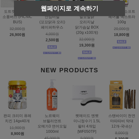
웹페이지로 계속하기
도트캣 스크래처
스탠바이미
태비토퍼
짐펫 몰트소프트
소풍버스 (PICNIC
안심터널
일묘일닭
헤어볼 엑스트라
BUS)
(꼬꼬닭과 오리)
오리지날
100g
페이퍼하우스
닭가슴살 BOX
32,000원
20,000원
(20g x100개)
4,000원
26,900원
18,800원
32,000원
2,500원
19,300원
NEW PRODUCTS
완피 크리미 퓨레
노르웨이
펫메이드 엔펫
스탠바이미 천연
치킨 14gx40개
브릴리언트
미니정수기 1.5L
마따따비 막대
오메가3 연어오일
필터 4개입
12개-국내산
11,900원
1000ml
[WF050TP]
8,000원
8,900원
45,000원
9,900원