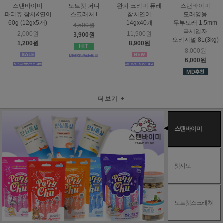
스탠바이미
도트캣 퍼니
완피 크리미 퓨레
스탠바이미
파티츄 참치&연어
스크래처 I
참치연어
모래영웅
60g (12gx5개)
14gx40개
두부모래 1.5mm
4,500원
극세입자
2,000원
11,900원
3,900원
오리지널 8L(3kg)
1,200원
8,900원
8,000원
6,000원
더보기
+
스탠바이미
펫시모
도트캣스크래쳐