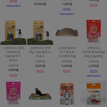
5,300원
34,900원
7,200원
스탠바이미 천연
스탠바이미 천연
도트캣 라이트
스탠바이미
마따따비잎
캣닢 14g+분무기-
우디 빅소파
파티츄 참치&게살
14g+분무기-
국내산
스크래쳐 리필
60g (12gx5개)
국내산
7,000원
6,000원
2,000원
7,000원
4,500원
6,000원
1,200원
4,800원