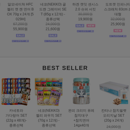
하겐 캣잇 센시스
도트캣 인피니티
스마트하트 골드
도트캣 스크래처
2.0 슈퍼 서킷
스크래처 83cm 초
나인케어 캣 피부&
집콕 TV
30,000원
대형
피모 6kg
16,000원
19,900원
32,000원
60,000원
12,900원
25,900원
49,000원
BEST SELLER
카네토라
네코(NEKKO)
완피 크리미 퓨레
칸타나 참치필렛
가다랑어 SET
젤리 파우치 SET
참치대구
오리지날 SET
(22g x 48개)-
(70g x 12개) -
+참치연어
(20g x 24개)
종류선택
종류선택
14gx40개
24,000원