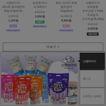
스탠바이미
도트캣 퍼니
완피 크리미 퓨레
스탠바이미
파티츄 참치&연어
스크래처 I
참치연어
모래영웅
60g (12gx5개)
14gx40개
두부모래 1.5mm
4,500원
극세입자
2,000원
11,900원
3,900원
오리지널 8L(3kg)
1,200원
8,900원
8,000원
6,000원
더보기
+
스탠바이미
펫시모
도트캣스크래쳐