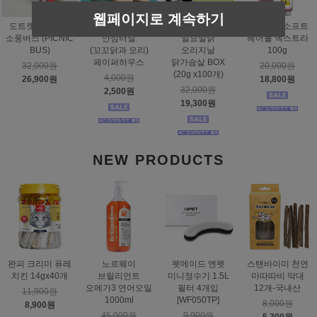
웹페이지로 계속하기
도트캣 스크래처
스탠바이미
태비토퍼
짐펫 몰트소프트
소풍버스 (PICNIC
안심터널
일묘일닭
헤어볼 엑스트라
BUS)
(꼬꼬닭과 오리)
오리지날
100g
페이퍼하우스
닭가슴살 BOX
32,000원
20,000원
(20g x100개)
4,000원
26,900원
18,800원
32,000원
2,500원
19,300원
NEW PRODUCTS
완피 크리미 퓨레
노르웨이
펫메이드 엔펫
스탠바이미 천연
치킨 14gx40개
브릴리언트
미니정수기 1.5L
마따따비 막대
오메가3 연어오일
필터 4개입
12개-국내산
11,900원
1000ml
[WF050TP]
8,000원
8,900원
45,000원
9,900원