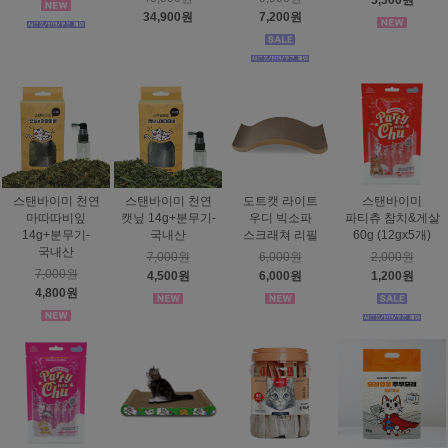
5,300원
34,900원
7,200원
스탠바이미 천연
스탠바이미 천연
도트캣 라이트
스탠바이미
마따따비잎
캣닢 14g+분무기-
우디 빅소파
파티츄 참치&게살
14g+분무기-
국내산
스크래쳐 리필
60g (12gx5개)
국내산
7,000원
6,000원
2,000원
7,000원
4,500원
6,000원
1,200원
4,800원