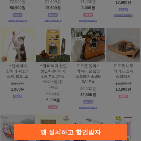
72,000원
21,600원
11,900원
17,900원
56,900원
15,600원
8,900원
스탠바이미
스탠바이미 천연
도트캣 엘리스
도트캣 냐무
잡아라 쥐꼬리
캣닢&마따따비
럭셔리 숨숨집
와이드 쇼파
스틱 핑크 1p
3종 혼합(캣닢
스크래처★BIG
스크래쳐
+막대+열매)-
SALE★
2,900원
15,000원
국내산
55,000원
1,900원
13,000원
8,000원
29,800원
5,300원
앱 설치하고 할인받자