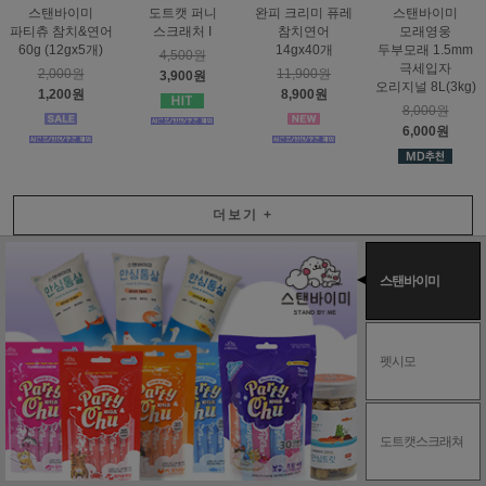
스탠바이미
도트캣 퍼니
완피 크리미 퓨레
스탠바이미
파티츄 참치&연어
스크래처 I
참치연어
모래영웅
60g (12gx5개)
14gx40개
두부모래 1.5mm
4,500원
극세입자
2,000원
11,900원
3,900원
오리지널 8L(3kg)
1,200원
8,900원
8,000원
6,000원
더보기
+
스탠바이미
펫시모
도트캣스크래쳐