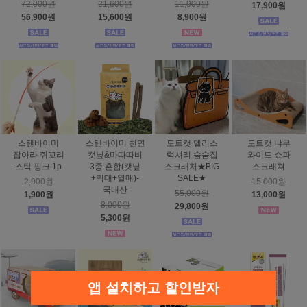
72,000원
21,600원
11,900원
17,900원
56,900원
15,600원
8,900원
스탠바이미
스탠바이미 천연
도트캣 엘리스
도트캣 냐무
잡아라 쥐꼬리
캣닢&마따따비
럭셔리 숨숨집
와이드 쇼파
스틱 핑크 1p
3종 혼합(캣닢
스크래처★BIG
스크래쳐
+막대+열매)-
SALE★
2,900원
15,000원
국내산
55,000원
1,900원
13,000원
8,000원
29,800원
5,300원
앱 설치하고 할인받자