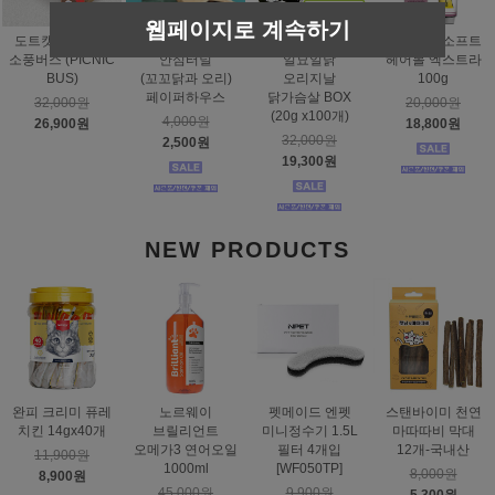
웹페이지로 계속하기
도트캣 스크래처
스탠바이미
태비토퍼
짐펫 몰트소프트
소풍버스 (PICNIC
안심터널
일묘일닭
헤어볼 엑스트라
BUS)
(꼬꼬닭과 오리)
오리지날
100g
페이퍼하우스
닭가슴살 BOX
32,000원
20,000원
(20g x100개)
4,000원
26,900원
18,800원
32,000원
2,500원
19,300원
NEW PRODUCTS
완피 크리미 퓨레
노르웨이
펫메이드 엔펫
스탠바이미 천연
치킨 14gx40개
브릴리언트
미니정수기 1.5L
마따따비 막대
오메가3 연어오일
필터 4개입
12개-국내산
11,900원
1000ml
[WF050TP]
8,000원
8,900원
45,000원
9,900원