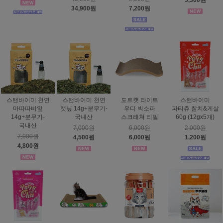
5,300원
34,900원
7,200원
스탠바이미 천연
스탠바이미 천연
도트캣 라이트
스탠바이미
마따따비잎
캣닢 14g+분무기-
우디 빅소파
파티츄 참치&게살
14g+분무기-
국내산
스크래쳐 리필
60g (12gx5개)
국내산
7,000원
6,000원
2,000원
7,000원
4,500원
6,000원
1,200원
4,800원