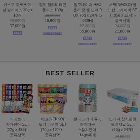
하겐 캣잇 센시스
도트캣 인피니티
스마트하트 골드
도트캣 스크래처
2.0 슈퍼 서킷
스크래처 83cm 초
나인케어 캣 피부&
집콕 TV
30,000원
대형
피모 6kg
16,000원
19,900원
32,000원
60,000원
12,900원
25,900원
49,000원
BEST SELLER
카네토라
네코(NEKKO)
완피 크리미 퓨레
칸타나 참치필렛
가다랑어 SET
젤리 파우치 SET
참치대구
오리지날 SET
(22g x 48개)-
(70g x 12개) -
+참치연어
(20g x 24개)
종류선택
종류선택
14gx40개
24,000원