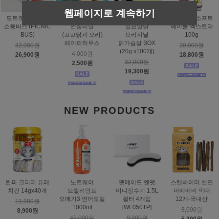
웹페이지로 계속하기
도트캣 스크래처
스탠바이미
태비토퍼
짐펫 몰트소프트
소풍버스 (PICNIC
안심터널
일묘일닭
헤어볼 엑스트라
BUS)
(꼬꼬닭과 오리)
오리지날
100g
페이퍼하우스
닭가슴살 BOX
32,000원
20,000원
(20g x100개)
4,000원
26,900원
18,800원
32,000원
2,500원
19,300원
NEW PRODUCTS
완피 크리미 퓨레
노르웨이
펫메이드 엔펫
스탠바이미 천연
치킨 14gx40개
브릴리언트
미니정수기 1.5L
마따따비 막대
오메가3 연어오일
필터 4개입
12개-국내산
11,900원
1000ml
[WF050TP]
8,000원
8,900원
45,000원
9,900원