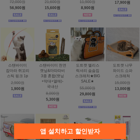
72,000원
21,600원
11,900원
17,900원
56,900원
15,600원
8,900원
스탠바이미
스탠바이미 천연
도트캣 엘리스
도트캣 냐무
잡아라 쥐꼬리
캣닢&마따따비
럭셔리 숨숨집
와이드 쇼파
스틱 핑크 1p
3종 혼합(캣닢
스크래처★BIG
스크래쳐
+막대+열매)-
SALE★
2,900원
15,000원
국내산
55,000원
1,900원
13,000원
8,000원
29,800원
5,300원
앱 설치하고 할인받자