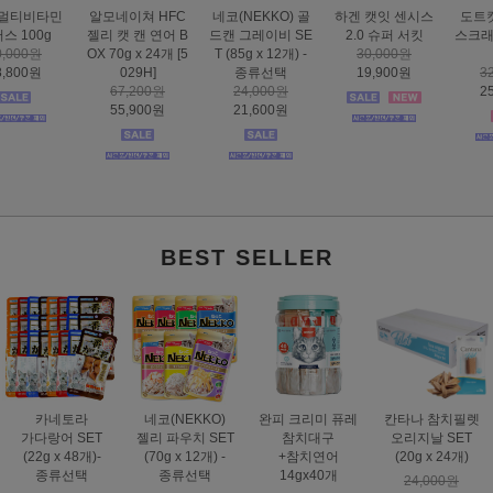
하겐 캣잇 센시스
도트캣 인피니티
스마트하트 골드
도트캣 스크래처
2.0 슈퍼 서킷
스크래처 83cm 초
나인케어 캣 피부&
집콕 TV
30,000원
대형
피모 6kg
16,000원
19,900원
32,000원
60,000원
12,900원
25,900원
49,000원
BEST SELLER
카네토라
네코(NEKKO)
완피 크리미 퓨레
칸타나 참치필렛
가다랑어 SET
젤리 파우치 SET
참치대구
오리지날 SET
(22g x 48개)-
(70g x 12개) -
+참치연어
(20g x 24개)
종류선택
종류선택
14gx40개
24,000원