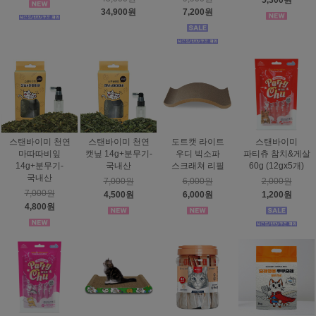
5,300원
34,900원
7,200원
스탠바이미 천연
스탠바이미 천연
도트캣 라이트
스탠바이미
마따따비잎
캣닢 14g+분무기-
우디 빅소파
파티츄 참치&게살
14g+분무기-
국내산
스크래쳐 리필
60g (12gx5개)
국내산
7,000원
6,000원
2,000원
7,000원
4,500원
6,000원
1,200원
4,800원