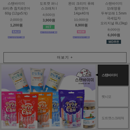
스탠바이미
도트캣 퍼니
완피 크리미 퓨레
스탠바이미
파티츄 참치&연어
스크래처 I
참치연어
모래영웅
60g (12gx5개)
14gx40개
두부모래 1.5mm
4,500원
극세입자
2,000원
11,900원
3,900원
오리지널 8L(3kg)
1,200원
8,900원
8,000원
6,000원
더보기
+
스탠바이미
펫시모
도트캣스크래쳐