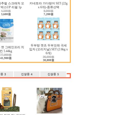
내추럴 스크래처 오
카네토라 가다랑어 SET (22g
박스UP 리필 1p
x 6개)-종류선택
4,500원
9,000원
3,600원
7,200원
두부랑 캣츠 두부모래 극세
 캣 그레인프리 치
입자 (오리지날) SET (2.6kg x
킨 5.44kg
6개)
77,000원
36,000원
41,900원
30,000원