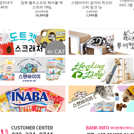
스탠바이
 참치대구
짐펫 몰트소프트 헤어볼 엑
스탠바이미 잡아라 쥐꼬리
따비 3종
x40개
스트라 100g
스틱 핑크 1p
20,000원
2,900원
18,800원
1,900원