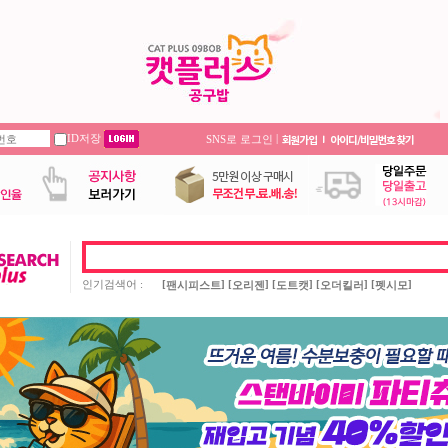
ID저장
|
SNS로 로그인
인기검색어 :
[
] [
] [
] [
] [
]
팬시피스트
오리젠
도트캣
오더킬러
펫시모