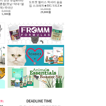
미 천연 캣닢&마따
도트캣 엘리스 럭셔리 숨숨
 혼합(캣닢+막대+열
집 스크래처★BIG SALE★
매)-국내산
55,000원
8,000원
29,800원
5,300원