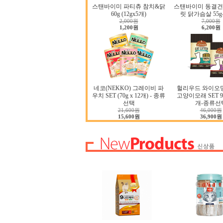
스탠바이미 파티츄 참치&닭
스탠바이미 동결건
60g (12gx5개)
릿 닭가슴살 55
2,000원
7,000원
1,200원
6,200원
네코(NEKKO) 그레이비 파
헐리우드 와이오
우치 SET (70g x 12개) - 종류
고양이모래 SET 9.0
선택
개-종류선
21,600원
46,000원
15,600원
36,900원