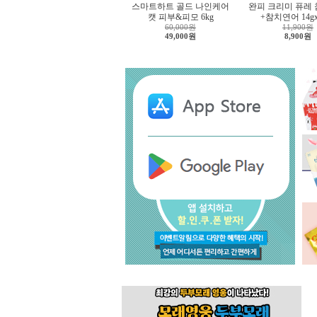
스마트하트 골드 나인케어
완피 크리미 퓨레
캣 피부&피모 6kg
+참치연어 14g
60,000원
11,900원
49,000원
8,900원