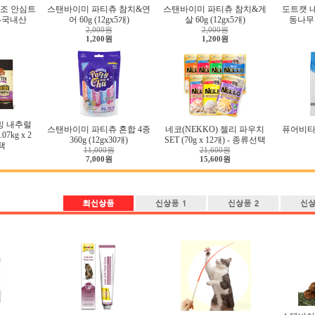
조 안심트
스탠바이미 파티츄 참치&연
스탠바이미 파티츄 참치&게
도트캣 
g-국내산
어 60g (12gx5개)
살 60g (12gx5개)
동나무 
2,000원
2,000원
1,200원
1,200원
밍 내추럴
스탠바이미 파티츄 혼합 4종
네코(NEKKO) 젤리 파우치
퓨어비타
7kg x 2
360g (12gx30개)
SET (70g x 12개) - 종류선택
택
11,000원
21,600원
7,000원
15,600원