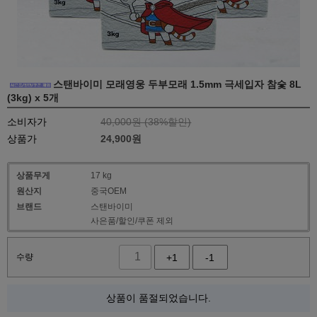
스탠바이미 모래영웅 두부모래 1.5mm 극세입자 참숯 8L
(3kg) x 5개
소비자가
40,000원 (
38
%할인)
상품가
24,900
원
상품무게
17 kg
원산지
중국OEM
브랜드
스탠바이미
사은품/할인/쿠폰 제외
수량
+1
-1
상품이 품절되었습니다.