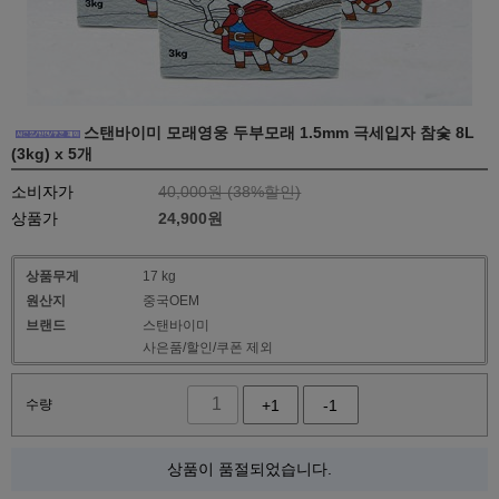
스탠바이미 모래영웅 두부모래 1.5mm 극세입자 참숯 8L
(3kg) x 5개
소비자가
40,000원 (
38
%할인)
상품가
24,900
원
상품무게
17 kg
원산지
중국OEM
브랜드
스탠바이미
사은품/할인/쿠폰 제외
수량
+1
-1
상품이 품절되었습니다.