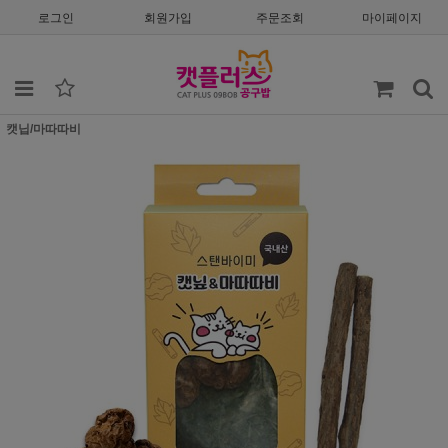
로그인
회원가입
주문조회
마이페이지
캣닙/마따따비