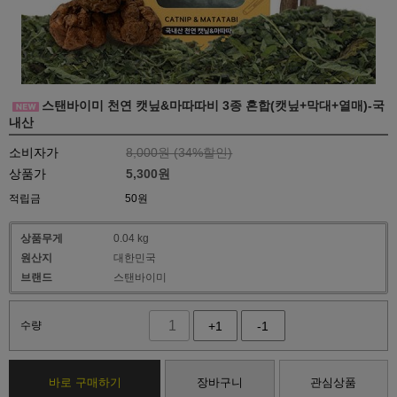
스탠바이미 천연 캣닢&마따따비 3종 혼합(캣닢+막대+열매)-국
내산
소비자가
8,000원 (
34
%할인)
상품가
5,300
원
적립금
50원
상품무게
0.04 kg
원산지
대한민국
브랜드
스탠바이미
수량
+1
-1
바로 구매하기
장바구니
관심상품