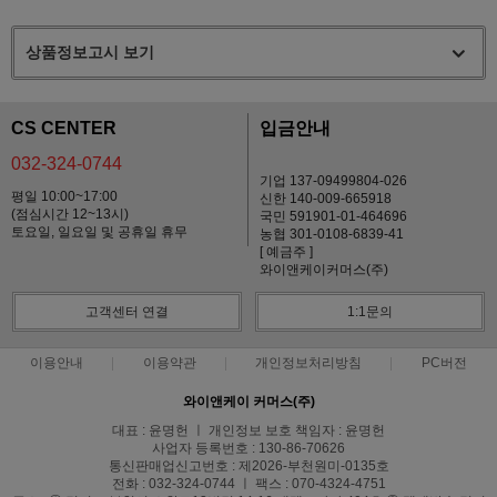
상품정보고시 보기
CS CENTER
입금안내
032-324-0744
기업 137-09499804-026
평일 10:00~17:00
신한 140-009-665918
(점심시간 12~13시)
국민 591901-01-464696
토요일, 일요일 및 공휴일 휴무
농협 301-0108-6839-41
[ 예금주 ]
와이앤케이커머스(주)
고객센터 연결
1:1문의
이용안내
이용약관
개인정보처리방침
PC버전
와이앤케이 커머스(주)
대표 : 윤명헌 ㅣ 개인정보 보호 책임자 : 윤명헌
사업자 등록번호 : 130-86-70626
통신판매업신고번호 : 제2026-부천원미-0135호
전화 : 032-324-0744 ㅣ 팩스 : 070-4324-4751