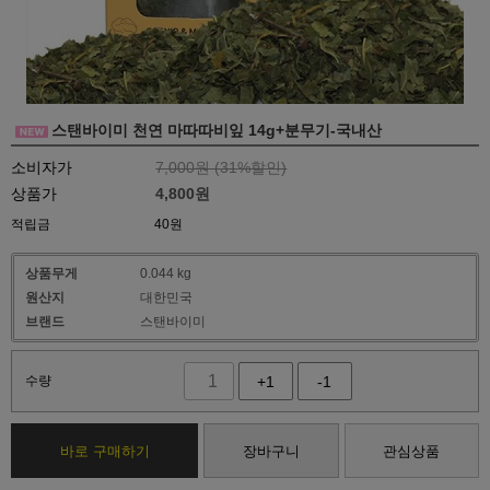
스탠바이미 천연 마따따비잎 14g+분무기-국내산
소비자가
7,000원 (
31
%할인)
상품가
4,800
원
적립금
40원
상품무게
0.044 kg
원산지
대한민국
브랜드
스탠바이미
수량
+1
-1
바로 구매하기
장바구니
관심상품