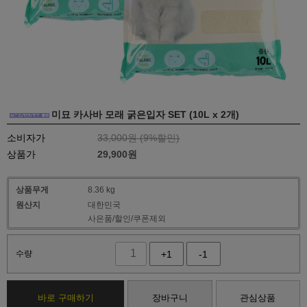
미묘 카사바 모래 굵은입자 SET (10L x 2개)
소비자가
33,000원 (
9
%할인)
상품가
29,900
원
상품무게
8.36 kg
원산지
대한민국
사은품/할인/쿠폰제외
수량
+1
-1
바로 구매하기
장바구니
관심상품