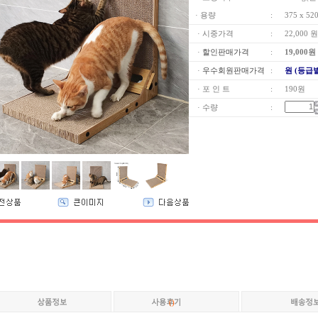
· 용량
:
375 x 52
· 시중가격
:
22,000 원
·
할인판매가격
:
19,000
원
·
우수회원판매가격
:
원 (등급
· 포 인 트
:
190원
· 수량
:
(
)