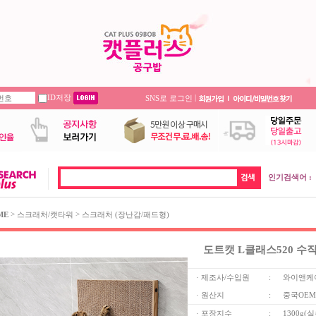
ID저장
|
SNS로 로그인
인기검색어 :
>
>
ME
스크래처/캣타워
스크래처 (장난감/패드형)
도트캣 L클래스520 수
· 제조사/수입원
:
와이앤케
· 원산지
:
중국OEM
· 포장지수
:
1300g(