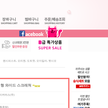
,
,
,
,
팬시피스트
오리젠
도트캣
오더킬러
펫시모
직형 와이드 스크래쳐
이커머스(주)
실측중량)