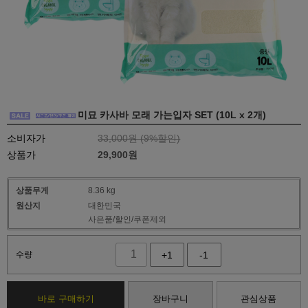
미묘 카사바 모래 가는입자 SET (10L x 2개)
소비자가
33,000원 (
9
%할인)
상품가
29,900
원
상품무게
8.36 kg
원산지
대한민국
사은품/할인/쿠폰제외
수량
+1
-1
바로 구매하기
장바구니
관심상품