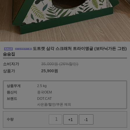
도트캣 삼각 스크래처 트라이앵글 (보타닉가든 그린)
숨숨집
소비자가
35,000원 (
26
%할인)
상품가
25,900
원
상품무게
2.5 kg
원산지
중국OEM
브랜드
DOT.CAT
사은품/할인/쿠폰 제외
수량
+1
-1