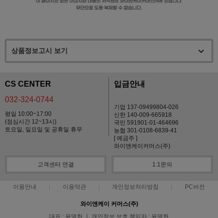
상품정보고시 보기
CS CENTER
입금안내
032-324-0744
기업 137-09499804-026
평일 10:00~17:00
신한 140-009-665918
(점심시간 12~13시)
국민 591901-01-464696
토요일, 일요일 및 공휴일 휴무
농협 301-0108-6839-41
[ 예금주 ]
와이앤케이커머스(주)
고객센터 연결
1:1문의
이용안내
이용약관
개인정보처리방침
PC버전
와이앤케이 커머스(주)
대표 : 윤명헌 ㅣ 개인정보 보호 책임자 : 윤명헌