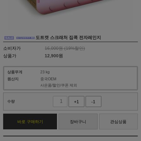
도트캣 스크래처 집콕 전자레인지
소비자가
16,000원 (
19
%할인)
상품가
12,900
원
상품무게
23 kg
원산지
중국OEM
사은품/할인/쿠폰 제외
수량
+1
-1
바로 구매하기
장바구니
관심상품