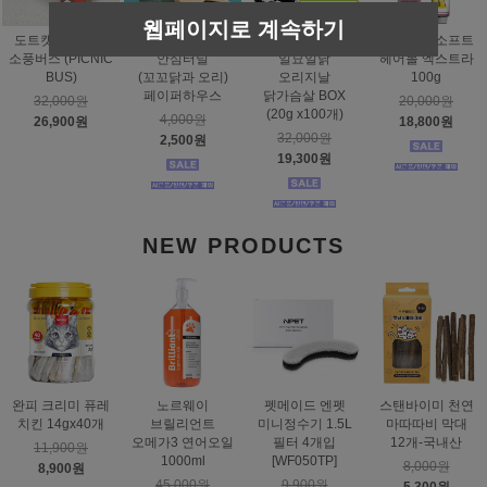
웹페이지로 계속하기
도트캣 스크래처
스탠바이미
태비토퍼
짐펫 몰트소프트
소풍버스 (PICNIC
안심터널
일묘일닭
헤어볼 엑스트라
BUS)
(꼬꼬닭과 오리)
오리지날
100g
페이퍼하우스
닭가슴살 BOX
32,000원
20,000원
(20g x100개)
4,000원
26,900원
18,800원
32,000원
2,500원
19,300원
NEW PRODUCTS
완피 크리미 퓨레
노르웨이
펫메이드 엔펫
스탠바이미 천연
치킨 14gx40개
브릴리언트
미니정수기 1.5L
마따따비 막대
오메가3 연어오일
필터 4개입
12개-국내산
11,900원
1000ml
[WF050TP]
8,000원
8,900원
45,000원
9,900원