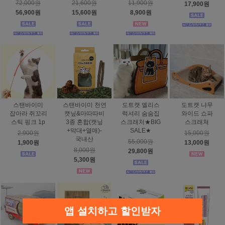
72,000원
21,600원
11,900원
17,900원
56,900원
15,600원
8,900원
스탠바이미
스탠바이미 천연
도트캣 엘리스
도트캣 냐무
잡아라 쥐꼬리
캣닢&마따따비
럭셔리 숨숨집
와이드 쇼파
스틱 핑크 1p
3종 혼합(캣닢
스크래처★BIG
스크래쳐
+막대+열매)-
SALE★
2,900원
15,000원
국내산
55,000원
1,900원
13,000원
8,000원
29,800원
5,300원
앱 설치하고 할인받자