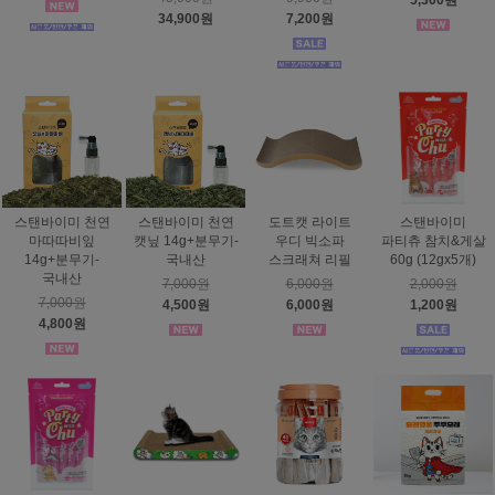
5,300원
34,900원
7,200원
스탠바이미 천연
스탠바이미 천연
도트캣 라이트
스탠바이미
마따따비잎
캣닢 14g+분무기-
우디 빅소파
파티츄 참치&게살
14g+분무기-
국내산
스크래쳐 리필
60g (12gx5개)
국내산
7,000원
6,000원
2,000원
7,000원
4,500원
6,000원
1,200원
4,800원