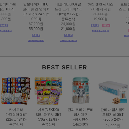
하겐 캣잇 센시스
도트캣 인피니티
스마트하트 골드
도트캣 스크래처
2.0 슈퍼 서킷
스크래처 83cm 초
나인케어 캣 피부&
집콕 TV
30,000원
대형
피모 6kg
16,000원
19,900원
32,000원
60,000원
12,900원
25,900원
49,000원
BEST SELLER
카네토라
네코(NEKKO)
완피 크리미 퓨레
칸타나 참치필렛
가다랑어 SET
젤리 파우치 SET
참치대구
오리지날 SET
(22g x 48개)-
(70g x 12개) -
+참치연어
(20g x 24개)
종류선택
종류선택
14gx40개
24,000원