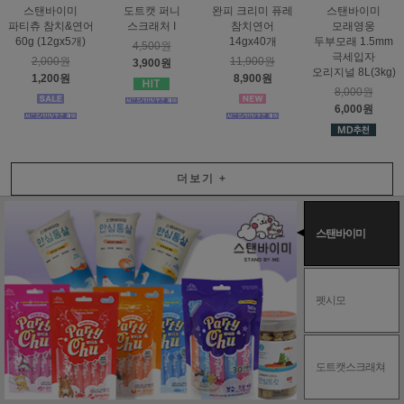
스탠바이미
도트캣 퍼니
완피 크리미 퓨레
스탠바이미
파티츄 참치&연어
스크래처 I
참치연어
모래영웅
60g (12gx5개)
14gx40개
두부모래 1.5mm
4,500원
극세입자
2,000원
11,900원
3,900원
오리지널 8L(3kg)
1,200원
8,900원
8,000원
6,000원
더보기
+
스탠바이미
펫시모
도트캣스크래쳐