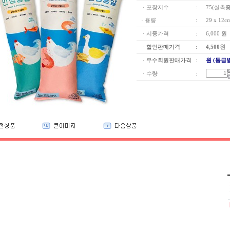
· 포장지수
:
75(실측중
· 용량
:
29 x 12c
· 시중가격
:
6,000 원
·
할인판매가격
:
4,500
원
·
우수회원판매가격
:
원 (등급
· 수량
: