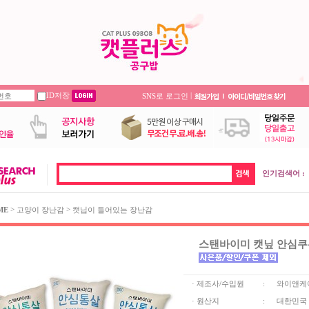
ID저장
|
SNS로 로그인
인기검색어 :
>
>
ME
고양이 장난감
캣닙이 들어있는 장난감
스탠바이미 캣닢 안심쿠션
· 제조사/수입원
:
와이앤케
· 원산지
:
대한민국