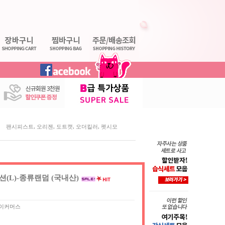
,
,
,
,
팬시피스트
오리젠
도트캣
오더킬러
펫시모
(L)-종류랜덤 (국내산)
이커머스