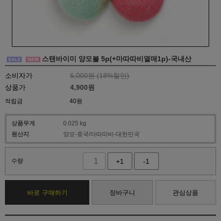
스탠바이미 양모볼 5p(+마따따비열매1p)-국내산
소비자가
6,000원 (
18
%할인)
상품가
4,900
원
적립금
40원
상품무게
0.025 kg
원산지
양모-중국/마따따비-대한민국
수량
+1
-1
바로 구매하기
장바구니
관심상품