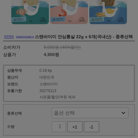
스탠바이미 안심통살 22g x 6개(국내산) - 종류선택
소비자가
9,000원 (
46
%할인)
상품가
4,900원
상품무게
0.18 kg
원산지
대한민국
브랜드
스탠바이미
유통기한
20270113
사은품/할인/쿠폰 제외
종류선택
수량
+1
-1