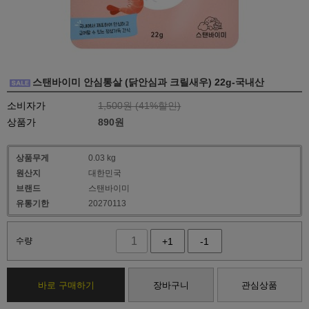
스탠바이미 안심통살 (닭안심과 크릴새우) 22g-국내산
소비자가
1,500원 (
41
%할인)
상품가
890
원
상품무게
0.03 kg
원산지
대한민국
브랜드
스탠바이미
유통기한
20270113
수량
+1
-1
바로 구매하기
장바구니
관심상품