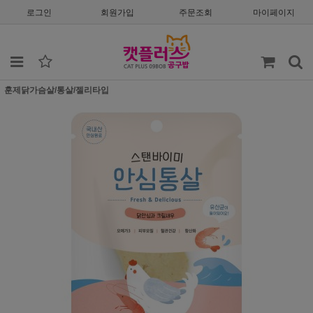
로그인
회원가입
주문조회
마이페이지
훈제닭가슴살/통살/젤리타입