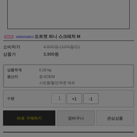
도트캣 퍼니 스크래처 M
소비자가
4,500원 (
13
%할인)
상품가
3,900
원
상품무게
0.28 kg
원산지
중국OEM
사은품/할인/쿠폰 제외
수량
+1
-1
바로 구매하기
장바구니
관심상품