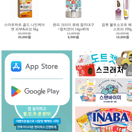
스마트하트 골드 나인케어
완피 크리미 퓨레 참치대구
짐펫 몰트소프트 헤
캣 피부&피모 6kg
+참치연어 14gx40개
스트라 100g
60,000원
11,900원
20,000원
49,000원
8,900원
18,800원