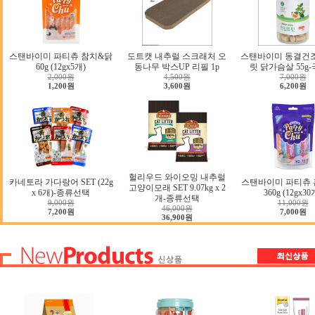
스탠바이미 파티츄 참치&닭
도트캣 내추럴 스크래처 오
스탠바이미 동결건
60g (12gx5개)
동나무 박스UP 리필 1p
릿 닭가슴살 55g
2,000원
4,500원
7,000원
1,200원
3,600원
6,200원
헐리우드 와이오밍 내추럴
카네토라 가다랑어 SET (22g
스탠바이미 파티츄 
고양이모래 SET 9.07kg x 2
x 6개)-종류선택
360g (12gx30
개-종류선택
9,000원
11,000원
46,000원
7,200원
7,000원
36,900원