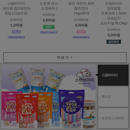
스탠바이미
도트캣 퍼니
완피 크리미 퓨레
스탠바이미
파티츄 참치&연어
스크래처 I
참치연어
모래영웅
60g (12gx5개)
14gx40개
두부모래 1.5mm
4,500원
극세입자
2,000원
11,900원
3,900원
오리지널 8L(3kg)
1,200원
8,900원
8,000원
6,000원
더보기
+
스탠바이미
펫시모
도트캣스크래쳐