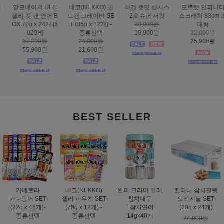
하겐 캣잇 센시스
도트캣 인피니티
스마트하트 골드
도트캣 스크래처
2.0 슈퍼 서킷
스크래처 83cm 초
나인케어 캣 피부&
집콕 TV
30,000원
대형
피모 6kg
16,000원
19,900원
32,000원
60,000원
12,900원
25,900원
49,000원
BEST SELLER
카네토라
네코(NEKKO)
완피 크리미 퓨레
칸타나 참치필렛
가다랑어 SET
젤리 파우치 SET
참치대구
오리지날 SET
(22g x 48개)-
(70g x 12개) -
+참치연어
(20g x 24개)
종류선택
종류선택
14gx40개
24,000원