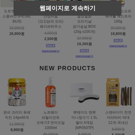
웹페이지로 계속하기
도트캣 스크래처
스탠바이미
태비토퍼
짐펫 몰트소프트
소풍버스 (PICNIC
안심터널
일묘일닭
헤어볼 엑스트라
BUS)
(꼬꼬닭과 오리)
오리지날
100g
페이퍼하우스
닭가슴살 BOX
32,000원
20,000원
(20g x100개)
4,000원
26,900원
18,800원
32,000원
2,500원
19,300원
NEW PRODUCTS
완피 크리미 퓨레
노르웨이
펫메이드 엔펫
스탠바이미 천연
치킨 14gx40개
브릴리언트
미니정수기 1.5L
마따따비 막대
오메가3 연어오일
필터 4개입
12개-국내산
11,900원
1000ml
[WF050TP]
8,000원
8,900원
45,000원
9,900원