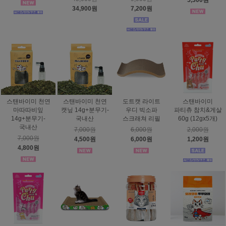
5,300원
34,900원
7,200원
스탠바이미 천연
스탠바이미 천연
도트캣 라이트
스탠바이미
마따따비잎
캣닢 14g+분무기-
우디 빅소파
파티츄 참치&게살
14g+분무기-
국내산
스크래쳐 리필
60g (12gx5개)
국내산
7,000원
6,000원
2,000원
7,000원
4,500원
6,000원
1,200원
4,800원