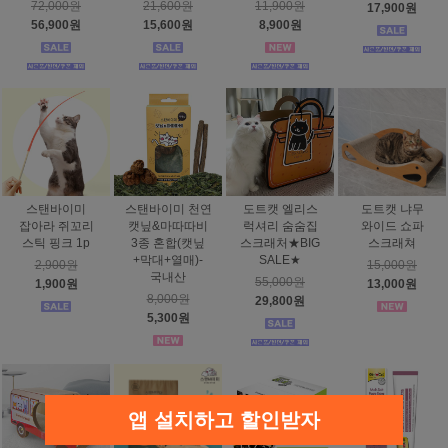
72,000원
21,600원
11,900원
17,900원
56,900원
15,600원
8,900원
스탠바이미
스탠바이미 천연
도트캣 엘리스
도트캣 냐무
잡아라 쥐꼬리
캣닢&마따따비
럭셔리 숨숨집
와이드 쇼파
스틱 핑크 1p
3종 혼합(캣닢
스크래처★BIG
스크래쳐
+막대+열매)-
SALE★
2,900원
15,000원
국내산
55,000원
1,900원
13,000원
8,000원
29,800원
5,300원
앱 설치하고 할인받자