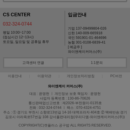
CS CENTER
입금안내
032-324-0744
기업 137-09499804-026
평일 10:00~17:00
신한 140-009-665918
(점심시간 12~13시)
국민 591901-01-464696
토요일, 일요일 및 공휴일 휴무
농협 301-0108-6839-41
[ 예금주 ]
와이앤케이커머스(주)
고객센터 연결
1:1문의
이용안내
이용약관
개인정보처리방침
PC버전
와이앤케이 커머스(주)
대표 : 윤명헌 ㅣ 개인정보 보호 책임자 : 윤명헌
사업자 등록번호 : 130-86-70626
통신판매업신고번호 : 제2026-부천원미-0135호
전화 : 032-324-0744 ㅣ 팩스 : 070-4324-4751
주소 : ① 경기도 부천시 소향로13번길 14-16 대맥프라자 404호 ② 택배반송:경기
김포시 아라육로57번길 108 강서올펀대리점(우리디엠-와이앤케이커머스(주))
COPYRIGHT(C)캣플러스 공구밥 ALL RIGHTS RESERVED.