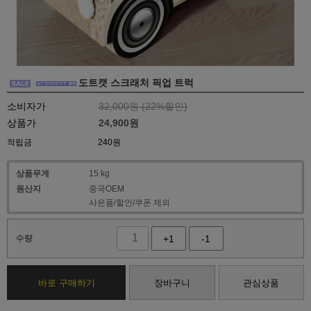
도트캣 스크래처 픽업 트럭
소비자가
32,000원 (
22
%할인)
상품가
24,900
원
적립금
240원
상품무게
15 kg
원산지
중국OEM
사은품/할인/쿠폰 제외
수량
+1
-1
바로 구매하기
장바구니
관심상품