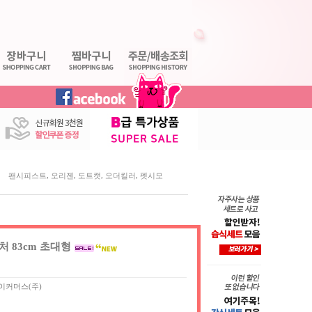
,
,
,
,
팬시피스트
오리젠
도트캣
오더킬러
펫시모
 83cm 초대형
이커머스(주)