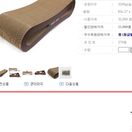
· 포장지수
:
3200g(
· 용량
:
83x 27 
· 시중가격
:
32,000 원
·
할인판매가격
:
25,900
원
·
우수회원판매가격
:
원 (등급
· 포 인 트
:
270원
· 수량
: