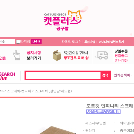
ID저장
|
SNS로 로그인
인기검색어 :
>
>
ME
스크래처/캣타워
스크래처 (장난감/패드형)
도트캣 인피니티 스크래처
· 제조사/수입원
:
와이앤케
· 원산지
:
중국OEM