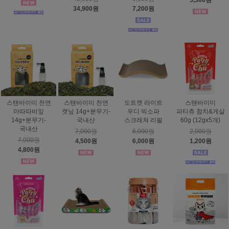
5,300원
34,900원
7,200원
스탠바이미 천연
스탠바이미 천연
도트캣 라이트
스탠바이미
마따따비잎
캣닢 14g+분무기-
우디 빅소파
파티츄 참치&게살
14g+분무기-
국내산
스크래쳐 리필
60g (12gx5개)
국내산
7,000원
6,000원
2,000원
7,000원
4,500원
6,000원
1,200원
4,800원