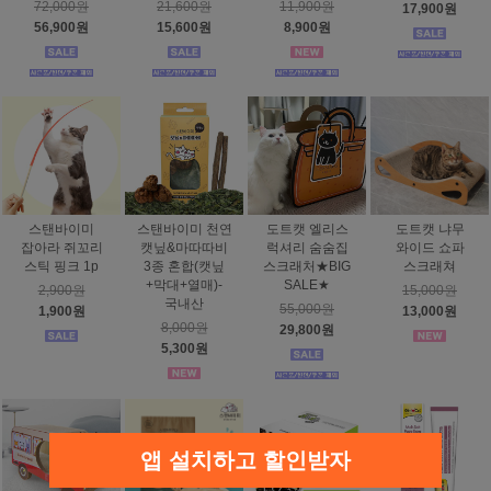
72,000원
21,600원
11,900원
17,900원
56,900원
15,600원
8,900원
스탠바이미
스탠바이미 천연
도트캣 엘리스
도트캣 냐무
잡아라 쥐꼬리
캣닢&마따따비
럭셔리 숨숨집
와이드 쇼파
스틱 핑크 1p
3종 혼합(캣닢
스크래처★BIG
스크래쳐
+막대+열매)-
SALE★
2,900원
15,000원
국내산
55,000원
1,900원
13,000원
8,000원
29,800원
5,300원
앱 설치하고 할인받자