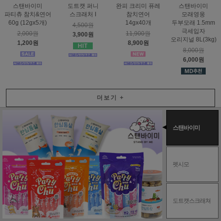
스탠바이미
도트캣 퍼니
완피 크리미 퓨레
스탠바이미
파티츄 참치&연어
스크래처 I
참치연어
모래영웅
60g (12gx5개)
14gx40개
두부모래 1.5mm
4,500원
극세입자
2,000원
11,900원
3,900원
오리지널 8L(3kg)
1,200원
8,900원
8,000원
6,000원
더보기
+
스탠바이미
펫시모
도트캣스크래쳐