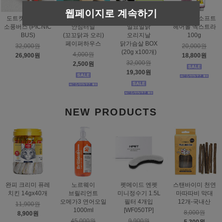
웹페이지로 계속하기
도트캣 스크래처
스탠바이미
태비토퍼
짐펫 몰트소프트
소풍버스 (PICNIC
안심터널
일묘일닭
헤어볼 엑스트라
BUS)
(꼬꼬닭과 오리)
오리지날
100g
페이퍼하우스
닭가슴살 BOX
32,000원
20,000원
(20g x100개)
4,000원
26,900원
18,800원
32,000원
2,500원
19,300원
NEW PRODUCTS
완피 크리미 퓨레
노르웨이
펫메이드 엔펫
스탠바이미 천연
치킨 14gx40개
브릴리언트
미니정수기 1.5L
마따따비 막대
오메가3 연어오일
필터 4개입
12개-국내산
11,900원
1000ml
[WF050TP]
8,000원
8,900원
45,000원
9,900원