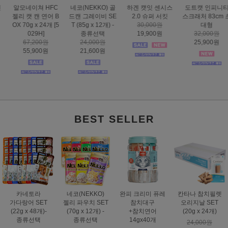
하겐 캣잇 센시스
도트캣 인피니티
스마트하트 골드
도트캣 스크래처
2.0 슈퍼 서킷
스크래처 83cm 초
나인케어 캣 피부&
집콕 TV
30,000원
대형
피모 6kg
16,000원
19,900원
32,000원
60,000원
12,900원
25,900원
49,000원
BEST SELLER
카네토라
네코(NEKKO)
완피 크리미 퓨레
칸타나 참치필렛
가다랑어 SET
젤리 파우치 SET
참치대구
오리지날 SET
(22g x 48개)-
(70g x 12개) -
+참치연어
(20g x 24개)
종류선택
종류선택
14gx40개
24,000원