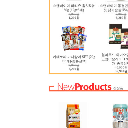
스탠바이미 파티츄 참치&닭
스탠바이미 동결건
60g (12gx5개)
릿 닭가슴살 55
2,000원
7,000원
1,200원
6,200원
헐리우드 와이오
카네토라 가다랑어 SET (22g
고양이모래 SET 9.0
x 6개)-종류선택
개-종류선
9,000원
46,000원
7,200원
36,900원