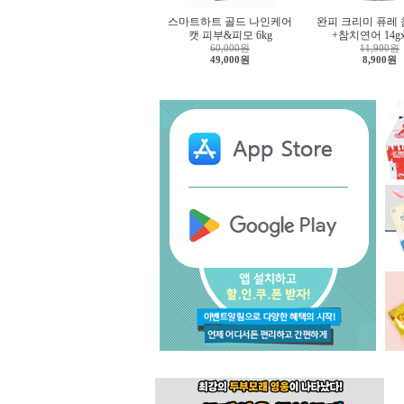
스마트하트 골드 나인케어
완피 크리미 퓨레
캣 피부&피모 6kg
+참치연어 14g
60,000원
11,900원
49,000원
8,900원