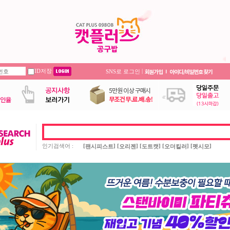
ID저장
|
SNS로 로그인
인기검색어 :
[
] [
] [
] [
] [
]
팬시피스트
오리젠
도트캣
오더킬러
펫시모