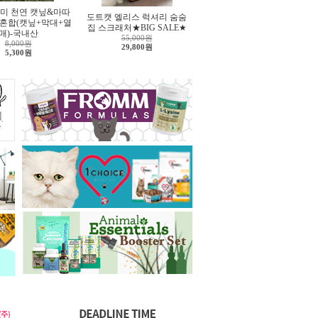
미 천연 캣닢&마따
도트캣 엘리스 럭셔리 숨숨
 혼합(캣닢+막대+열
집 스크래처★BIG SALE★
매)-국내산
55,000원
8,000원
29,800원
5,300원