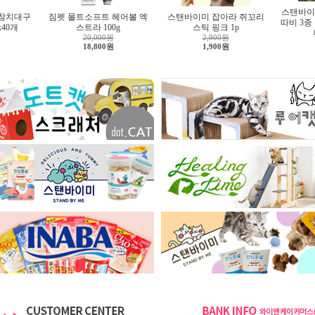
스탠바이
 참치대구
짐펫 몰트소프트 헤어볼 엑
스탠바이미 잡아라 쥐꼬리
따비 3종
x40개
스트라 100g
스틱 핑크 1p
20,000원
2,900원
18,800원
1,900원