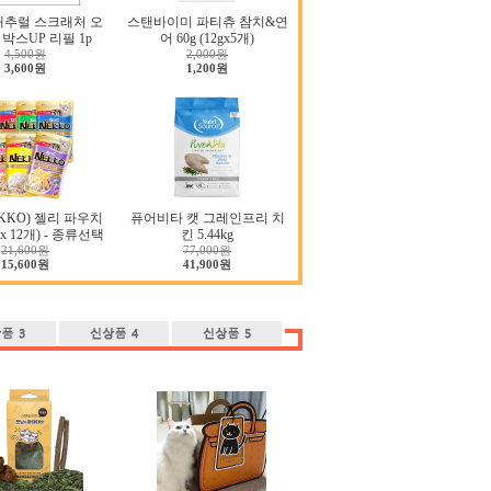
내추럴 스크래처 오
스탠바이미 파티츄 참치&연
박스UP 리필 1p
어 60g (12gx5개)
4,500원
2,000원
3,600원
1,200원
KKO) 젤리 파우치
퓨어비타 캣 그레인프리 치
g x 12개) - 종류선택
킨 5.44kg
21,600원
77,000원
15,600원
41,900원