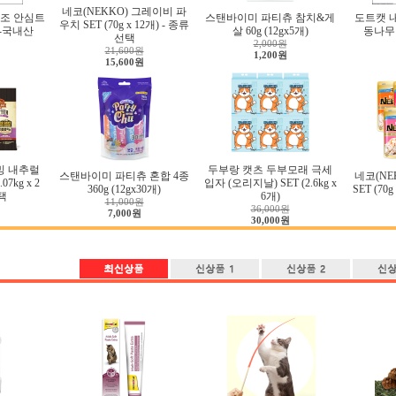
네코(NEKKO) 그레이비 파
조 안심트
스탠바이미 파티츄 참치&게
도트캣 
우치 SET (70g x 12개) - 종류
g-국내산
살 60g (12gx5개)
동나무 
선택
2,000원
21,600원
1,200원
15,600원
밍 내추럴
두부랑 캣츠 두부모래 극세
스탠바이미 파티츄 혼합 4종
네코(NE
7kg x 2
입자 (오리지날) SET (2.6kg x
360g (12gx30개)
SET (70
택
6개)
11,000원
36,000원
7,000원
30,000원