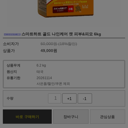
스마트하트 골드 나인케어 캣 피부&피모 6kg
소비자가
60,000원 (
18
%할인)
상품가
49,000
원
상품무게
6.2 kg
원산지
태국
유통기한
20261114
사은품/할인/쿠폰 제외
수량
+1
-1
바로 구매하기
장바구니
관심상품