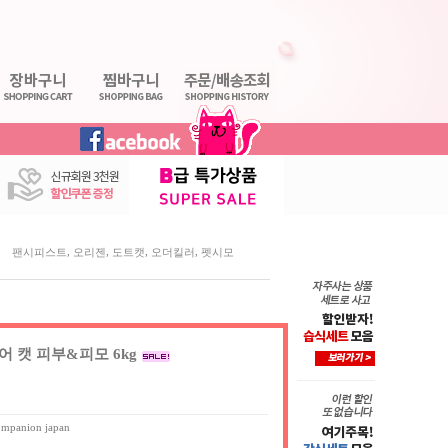
,
,
,
,
팬시피스트
오리젠
도트캣
오더킬러
펫시모
 캣 피부&피모 6kg
ompanion japan