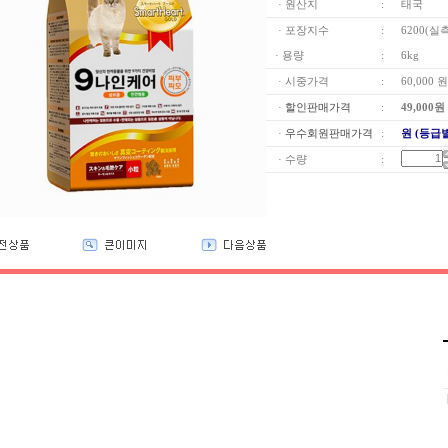
· 원산지
:
태국
· 포장지수
:
6200(실
· 용량
:
6kg
· 시중가격
:
60,000 원
·
할인판매가격
:
49,000
원
·
우수회원판매가격
:
원 (등급
· 수량
: