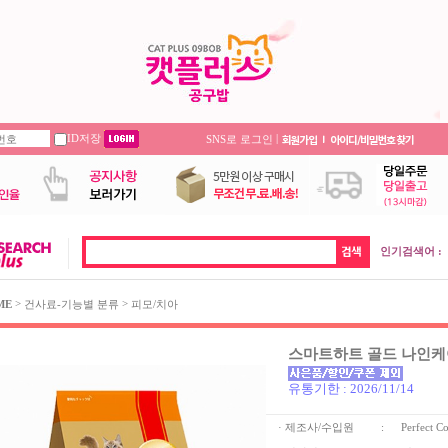
ID저장
|
SNS로 로그인
인기검색어 :
>
>
ME
건사료-기능별 분류
피모/치아
스마트하트 골드 나인케어
유통기한 : 2026/11/14
· 제조사/수입원
:
Perfect C