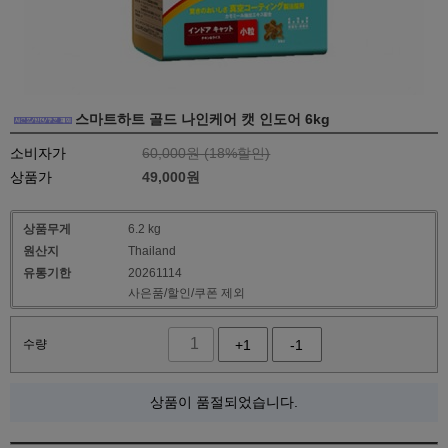
스마트하트 골드 나인케어 캣 인도어 6kg
소비자가
60,000원 (
18
%할인)
상품가
49,000
원
상품무게
6.2 kg
원산지
Thailand
유통기한
20261114
사은품/할인/쿠폰 제외
수량
+1
-1
상품이 품절되었습니다.