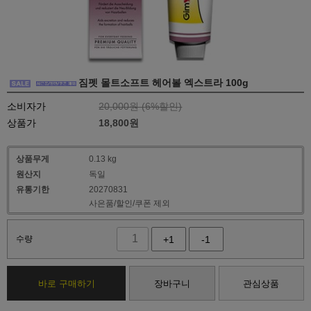
짐펫 몰트소프트 헤어볼 엑스트라 100g
소비자가
20,000원 (
6
%할인)
상품가
18,800
원
상품무게
0.13 kg
원산지
독일
유통기한
20270831
사은품/할인/쿠폰 제외
수량
+1
-1
바로 구매하기
장바구니
관심상품