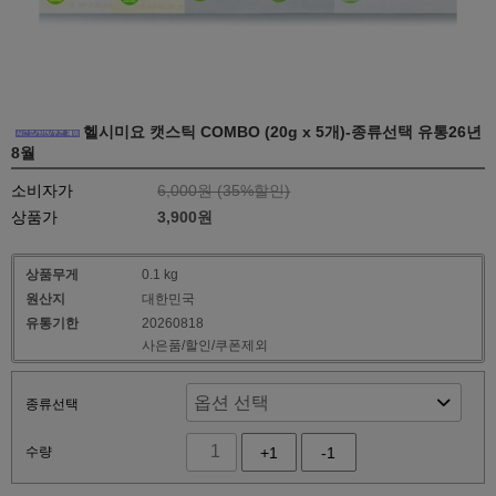
헬시미요 캣스틱 COMBO (20g x 5개)-종류선택 유통26년
8월
소비자가
6,000원 (
35
%할인)
상품가
3,900원
상품무게
0.1 kg
원산지
대한민국
유통기한
20260818
사은품/할인/쿠폰제외
종류선택
수량
+1
-1