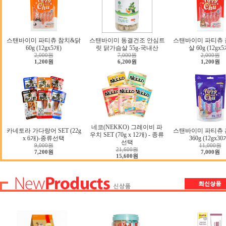
스탠바이미 파티츄 참치&닭
스탠바이미 동결건조 안심트
스탠바이미 파티츄 
60g (12gx5개)
릿 닭가슴살 55g-국내산
살 60g (12gx5
2,000원
7,000원
2,000원
1,200원
6,200원
1,200원
네코(NEKKO) 그레이비 파
카네토라 가다랑어 SET (22g
스탠바이미 파티츄 
우치 SET (70g x 12개) - 종류
x 6개)-종류선택
360g (12gx30
선택
9,000원
11,000원
21,600원
7,200원
7,000원
15,600원