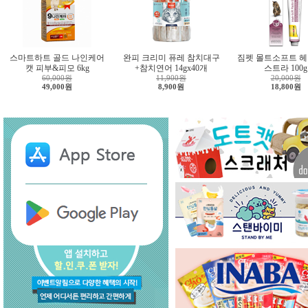
스마트하트 골드 나인케어
완피 크리미 퓨레 참치대구
짐펫 몰트소프트 헤
캣 피부&피모 6kg
+참치연어 14gx40개
스트라 100g
60,000원
11,900원
20,000원
49,000원
8,900원
18,800원