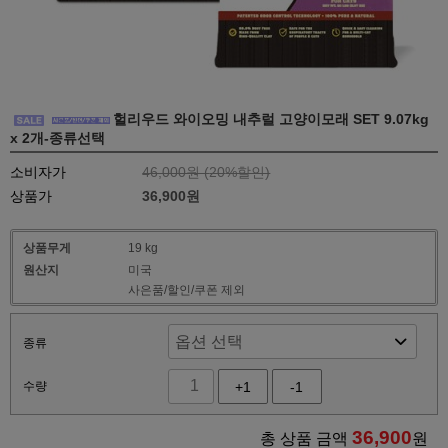
헐리우드 와이오밍 내추럴 고양이모래 SET 9.07kg
x 2개-종류선택
소비자가
46,000원 (
20
%할인)
상품가
36,900원
상품무게
19 kg
원산지
미국
사은품/할인/쿠폰 제외
종류
수량
+1
-1
36,900
총 상품 금액
원