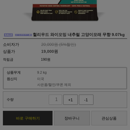
헐리우드 와이오밍 내추럴 고양이모래 무향 9.07kg
소비자가
20,000원 (
5
%할인)
상품가
19,000
원
적립금
190원
상품무게
9.2 kg
원산지
미국
사은품/할인/쿠폰 제외
수량
+1
-1
바로 구매하기
장바구니
관심상품