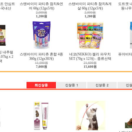
조 안심트
스탠바이미 파티츄 참치&연
스탠바이미 파티츄 참치&게
도트캣 
g-국내산
어 60g (12gx5개)
살 60g (12gx5개)
동나무 
2,000원
2,000원
1,200원
1,200원
밍 내추럴
스탠바이미 파티츄 혼합 4종
네코(NEKKO) 젤리 파우치
퓨어비타
7kg x 2
360g (12gx30개)
SET (70g x 12개) - 종류선택
택
11,000원
21,600원
7,000원
15,600원