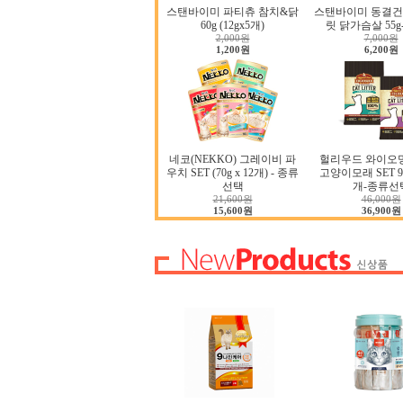
스탠바이미 파티츄 참치&닭
스탠바이미 동결건
60g (12gx5개)
릿 닭가슴살 55
2,000원
7,000원
1,200원
6,200원
네코(NEKKO) 그레이비 파
헐리우드 와이오
우치 SET (70g x 12개) - 종류
고양이모래 SET 9.0
선택
개-종류선
21,600원
46,000원
15,600원
36,900원