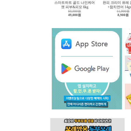
스마트하트 골드 나인케어
완피 크리미 퓨레
캣 피부&피모 6kg
+참치연어 14g
60,000원
11,900원
49,000원
8,900원