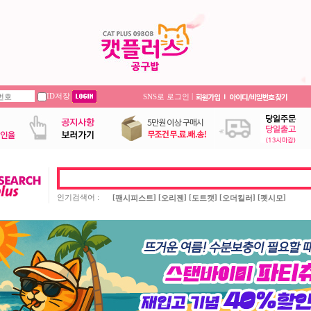
ID저장
|
SNS로 로그인
인기검색어 :
[
] [
] [
] [
] [
]
팬시피스트
오리젠
도트캣
오더킬러
펫시모