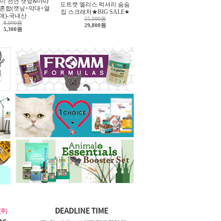
미 천연 캣닢&마따
도트캣 엘리스 럭셔리 숨숨
 혼합(캣닢+막대+열
집 스크래처★BIG SALE★
매)-국내산
55,000원
8,000원
29,800원
5,300원