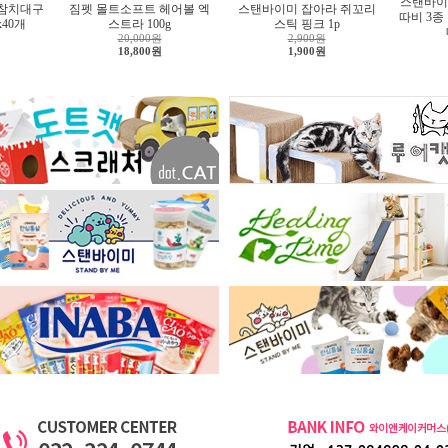
스탠바이
 참치대구
짐펫 몰트소프트 헤어볼 엑
스탠바이미 잡아라 쥐꼬리
따비 3종
x40개
스트라 100g
스틱 핑크 1p
20,000원
2,900원
18,800원
1,900원