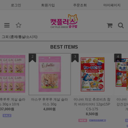
로그인
회원가입
주문조회
마이페이지
그외 (훈제/통살/소시지)
BEST ITEMS
4
5
6
 참
이나바 챠오 츄르비츠 구
태비토퍼 일묘일닭 오리
스탠바이미 안심통살 2
5P
강건강케어 SET 36g x 3
지날 닭가슴살 BOX (20g
x 6개(국내산) - 종류
개 -종류선택
x100개)
4,900원
6,500원
19,300원