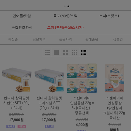
건어물/맛살
육포(저키)/스틱
스낵(트릿트)
동결건조간식
그외 (훈제/통살/소시지)
최신순
낮은가격
높은가격
판매순위
상품명
칸타나 참치필렛
칸타나 참치필렛
스탠바이미
스탠바이미
치킨맛 SET (20g
오리지날 SET
안심통살 22g x
안심통살
x 24개)
(20g x 24개)
6개(국내산) -
(닭안심과
종류선택
크릴새우) 22g-
24,000원
24,000원
국내산
9,000원
17,900원
17,900원
1,500원
4,900원
890원