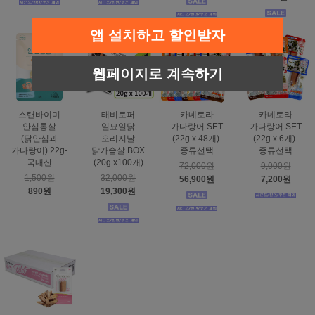
앱 설치하고 할인받자
웹페이지로 계속하기
스탠바이미
태비토퍼
카네토라
카네토라
안심통살
일묘일닭
가다랑어 SET
가다랑어 SET
(닭안심과
오리지날
(22g x 48개)-
(22g x 6개)-
가다랑어) 22g-
닭가슴살 BOX
종류선택
종류선택
국내산
(20g x100개)
72,000원
9,000원
1,500원
32,000원
56,900원
7,200원
890원
19,300원