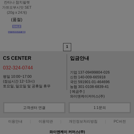
칸타나 참치필렛
가쯔오부시맛 SET
(20g x 24개)
(품절)
1
CS CENTER
입금안내
032-324-0744
기업 137-09499804-026
평일 10:00~17:00
신한 140-009-665918
(점심시간 12~13시)
국민 591901-01-464696
토요일, 일요일 및 공휴일 휴무
농협 301-0108-6839-41
[ 예금주 ]
와이앤케이커머스(주)
고객센터 연결
1:1문의
이용안내
이용약관
개인정보처리방침
PC버전
와이앤케이 커머스(주)